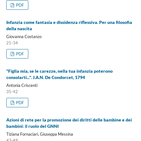
PDF
Infanzia come fantasia e dissidenza riflessiva. Per una filosofia
della nascita
Giovanna Costanzo
25-34
PDF
"Figlia mia, se le carezze, nella tua infanzia poterono
consolarti...". J.A.N. De Condorcet, 1794
Antonia Criscenti
35-42
PDF
Azioni di rete per la promozione dei diritti delle bambine e dei
bambini: il ruolo del GNNI
Tiziana Fornaciari, Giuseppa Messina
43-49