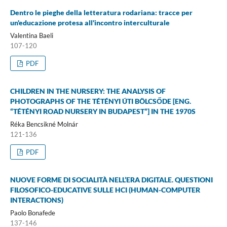
Dentro le pieghe della letteratura rodariana: tracce per
un'educazione protesa all'incontro interculturale
Valentina Baeli
107-120
PDF
CHILDREN IN THE NURSERY: THE ANALYSIS OF
PHOTOGRAPHS OF THE TÉTÉNYI ÚTI BÖLCSŐDE [ENG.
“TÉTÉNYI ROAD NURSERY IN BUDAPEST”] IN THE 1970S
Réka Bencsikné Molnár
121-136
PDF
NUOVE FORME DI SOCIALITÀ NELL’ERA DIGITALE. QUESTIONI
FILOSOFICO-EDUCATIVE SULLE HCI (HUMAN-COMPUTER
INTERACTIONS)
Paolo Bonafede
137-146