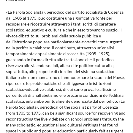
«La Parola Socialista», periodico del partito socialista di Cosenza
dal 1905 al 1975, può costituire una significativa fonte per
recuperare e ricostruire attraverso i tanti scritti di carattere
scolastico, educativo e culturale che in esso trovarono spazio, il
vivace dibattito sui problemi della scuola pubblica e
dell’istruzione popolare particolarmente avvertiti come urgenti
nella periferia calabrese. Il contributo, attraverso un’analisi
temporalmente e spazialmente circoscritta (1905- 1925),
guardando in forma diretta alla trattazione che il periodico
riservava alle vicende sociali, alle scelte politico-culturali e,
soprattutto, alle proposte di riordino del sistema scolastico
italiano che non mancarono di ammodernare la scuola del Paese,
ripercorre le problematiche che affliggevano le istituzioni
scolastico-educative calabresi, di cui sono prova le altissime
percentuali di analfabetismo e le precarie condizioni dell’edilizia
scolastica, entrambe puntualmente denunciate dal periodico. «La
Parola Socialista», periodical of the socialist party of Cosenza
from 1905 to 1975, can be a significant source for recovering and
reconstructing the lively debate on school problems through the
many scholastic, educational and cultural writings that found
space in public and popular education particularly felt as urgent