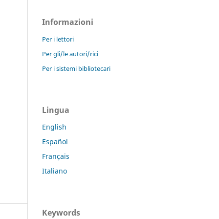
Informazioni
Per i lettori
Per gli/le autori/rici
Per i sistemi bibliotecari
Lingua
English
Español
Français
Italiano
Keywords