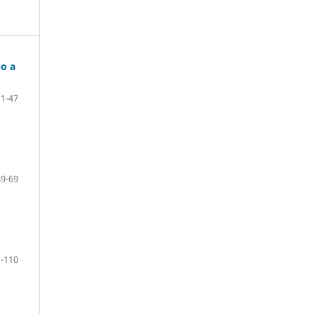
po a
1-47
49-69
-110