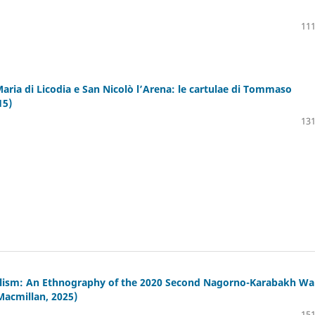
111
aria di Licodia e San Nicolò l’Arena: le cartulae di Tommaso
15)
131
nalism: An Ethnography of the 2020 Second Nagorno-Karabakh Wa
Macmillan, 2025)
151