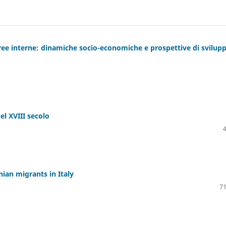
e aree interne: dinamiche socio-economiche e prospettive di svilup
el XVIII secolo
ian migrants in Italy
71