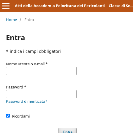
Atti della Accademia Peloritana dei Pericolanti - Classe di Scienze Medico-Biologiche
Home
/
Entra
Entra
* indica i campi obbligatori
Nome utente o e-mail
*
Password
*
Password dimenticata?
Ricordami
Entra