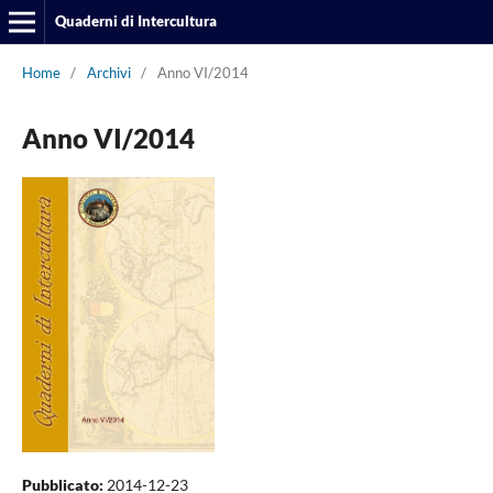
Quaderni di Intercultura
Home
/
Archivi
/
Anno VI/2014
Anno VI/2014
Pubblicato:
2014-12-23