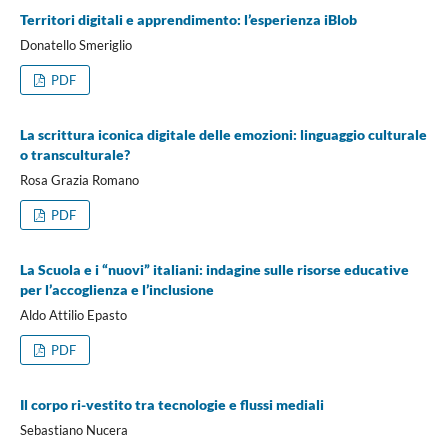
Territori digitali e apprendimento: l’esperienza iBlob
Donatello Smeriglio
PDF
La scrittura iconica digitale delle emozioni: linguaggio culturale
o transculturale?
Rosa Grazia Romano
PDF
La Scuola e i “nuovi” italiani: indagine sulle risorse educative
per l’accoglienza e l’inclusione
Aldo Attilio Epasto
PDF
Il corpo ri-vestito tra tecnologie e flussi mediali
Sebastiano Nucera