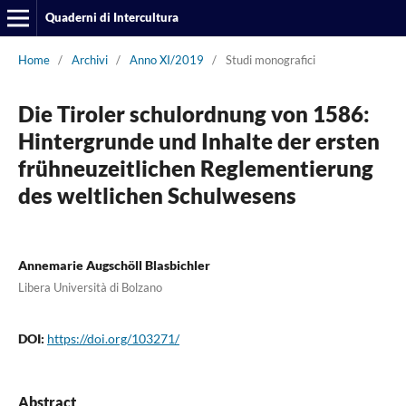
Quaderni di Intercultura
Home
/
Archivi
/
Anno XI/2019
/
Studi monografici
Die Tiroler schulordnung von 1586:
Hintergrunde und Inhalte der ersten
frühneuzeitlichen Reglementierung
des weltlichen Schulwesens
Annemarie Augschöll Blasbichler
Libera Università di Bolzano
DOI:
https://doi.org/103271/
Abstract