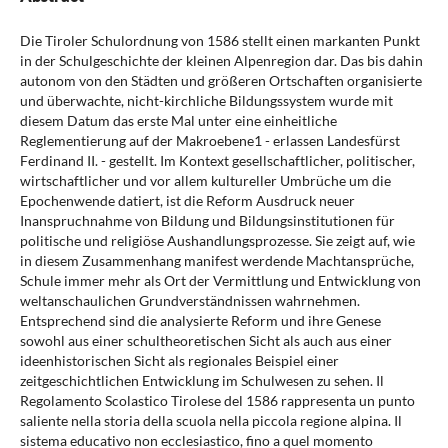
Die Tiroler Schulordnung von 1586 stellt einen markanten Punkt
in der Schulgeschichte der kleinen Alpenregion dar. Das bis dahin
autonom von den Städten und größeren Ortschaften organisierte
und überwachte, nicht-kirchliche Bildungssystem wurde mit
diesem Datum das erste Mal unter eine einheitliche
Reglementierung auf der Makroebene1 - erlassen Landesfürst
Ferdinand II. - gestellt. Im Kontext gesellschaftlicher, politischer,
wirtschaftlicher und vor allem kultureller Umbrüche um die
Epochenwende datiert, ist die Reform Ausdruck neuer
Inanspruchnahme von Bildung und Bildungsinstitutionen für
politische und religiöse Aushandlungsprozesse. Sie zeigt auf, wie
in diesem Zusammenhang manifest werdende Machtansprüche,
Schule immer mehr als Ort der Vermittlung und Entwicklung von
weltanschaulichen Grundverständnissen wahrnehmen.
Entsprechend sind die analysierte Reform und ihre Genese
sowohl aus einer schultheoretischen Sicht als auch aus einer
ideenhistorischen Sicht als regionales Beispiel einer
zeitgeschichtlichen Entwicklung im Schulwesen zu sehen. Il
Regolamento Scolastico Tirolese del 1586 rappresenta un punto
saliente nella storia della scuola nella piccola regione alpina. Il
sistema educativo non ecclesiastico, fino a quel momento