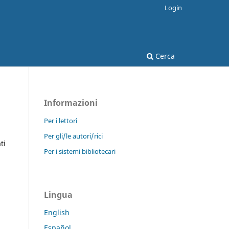
Login
Cerca
Informazioni
Per i lettori
Per gli/le autori/rici
ti
Per i sistemi bibliotecari
Lingua
English
Español