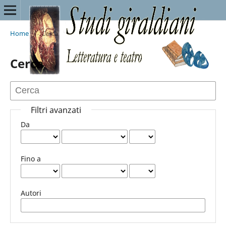
Home
/
Cerca
Cerca
Filtri avanzati
Da
Fino a
Autori