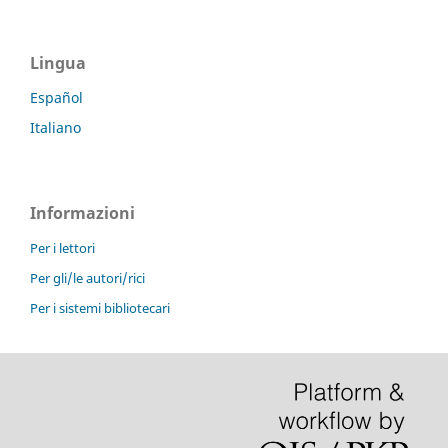
Lingua
Español
Italiano
Informazioni
Per i lettori
Per gli/le autori/rici
Per i sistemi bibliotecari