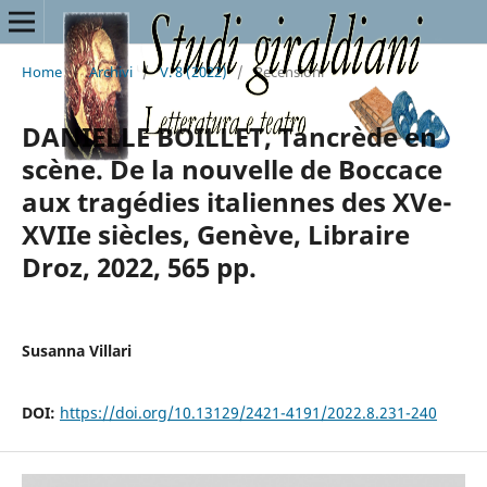
Home
/
Archivi
/
V. 8 (2022)
/
Recensioni
DANIELLE BOILLET, Tancrède en
scène. De la nouvelle de Boccace
aux tragédies italiennes des XVe-
XVIIe siècles, Genève, Libraire
Droz, 2022, 565 pp.
Susanna Villari
DOI:
https://doi.org/10.13129/2421-4191/2022.8.231-240