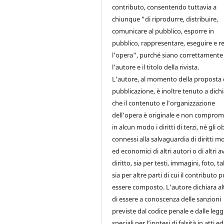
contributo, consentendo tuttavia a
chiunque "di riprodurre, distribuire,
comunicare al pubblico, esporre in
pubblico, rappresentare, eseguire e re
l'opera", purché siano correttamente 
l'autore e il titolo della rivista.
L’autore, al momento della proposta 
pubblicazione, è inoltre tenuto a dich
che il contenuto e l’organizzazione
dell’opera è originale e non comprom
in alcun modo i diritti di terzi, né gli o
connessi alla salvaguardia di diritti mo
ed economici di altri autori o di altri a
diritto, sia per testi, immagini, foto, ta
sia per altre parti di cui il contributo 
essere composto. L’autore dichiara al
di essere a conoscenza delle sanzioni
previste dal codice penale e dalle legg
speciali per l’ipotesi di falsità in atti e