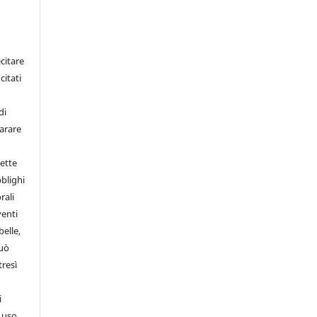
citare
citati
di
iarare
ette
bblighi
rali
venti
belle,
può
tresì
i
d uso