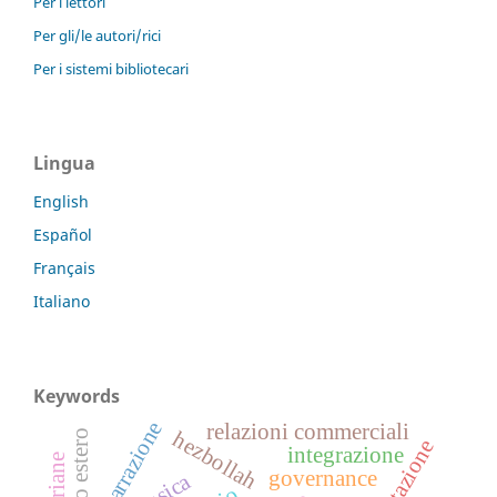
Per i lettori
Per gli/le autori/rici
Per i sistemi bibliotecari
Lingua
English
Español
Français
Italiano
Keywords
narrazione
relazioni commerciali
hezbollah
integrazione
governance
musica