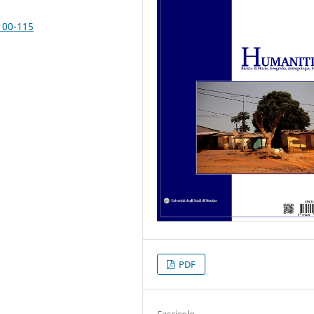
100-115
PDF