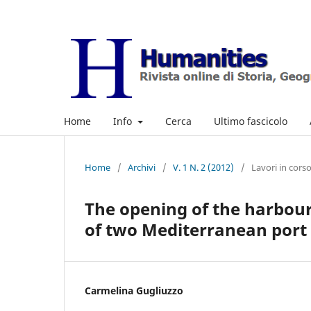
Home
Info
Cerca
Ultimo fascicolo
Home
/
Archivi
/
V. 1 N. 2 (2012)
/
Lavori in cors
The opening of the harbour,
of two Mediterranean port 
Carmelina Gugliuzzo