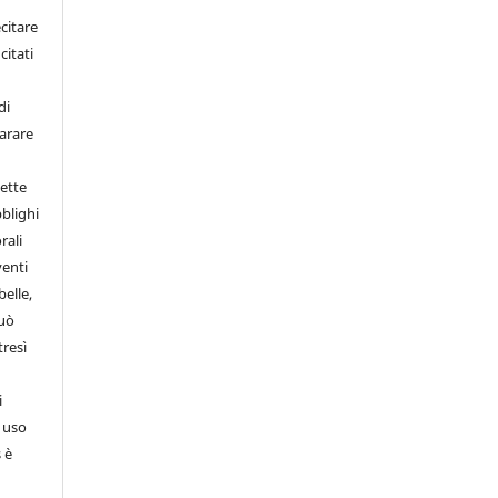
citare
citati
di
iarare
ette
bblighi
rali
venti
belle,
può
tresì
i
d uso
 è