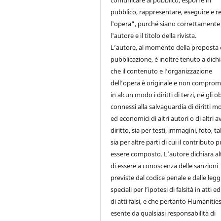
comunicare al pubblico, esporre in
pubblico, rappresentare, eseguire e re
l'opera", purché siano correttamente 
l'autore e il titolo della rivista.
L’autore, al momento della proposta 
pubblicazione, è inoltre tenuto a dich
che il contenuto e l’organizzazione
dell’opera è originale e non comprom
in alcun modo i diritti di terzi, né gli o
connessi alla salvaguardia di diritti mo
ed economici di altri autori o di altri a
diritto, sia per testi, immagini, foto, ta
sia per altre parti di cui il contributo 
essere composto. L’autore dichiara al
di essere a conoscenza delle sanzioni
previste dal codice penale e dalle legg
speciali per l’ipotesi di falsità in atti e
di atti falsi, e che pertanto Humanities
esente da qualsiasi responsabilità di