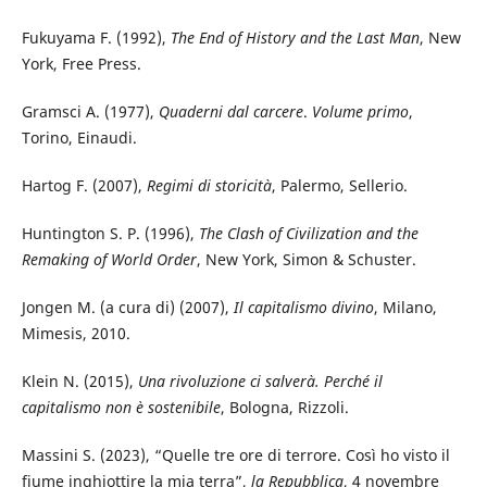
Fukuyama F. (1992),
The End of History and the Last Man
, New
York, Free Press.
Gramsci A. (1977),
Quaderni dal carcere
.
Volume primo
,
Torino, Einaudi.
Hartog F. (2007),
Regimi di storicità
, Palermo, Sellerio.
Huntington S. P. (1996),
The Clash of Civilization and the
Remaking of World Order
, New York, Simon & Schuster.
Jongen M. (a cura di) (2007),
Il capitalismo divino
, Milano,
Mimesis, 2010.
Klein N. (2015),
Una rivoluzione ci salverà. Perché il
capitalismo non è sostenibile
, Bologna, Rizzoli.
Massini S. (2023), “Quelle tre ore di terrore. Così ho visto il
fiume inghiottire la mia terra”,
la Repubblica
, 4 novembre