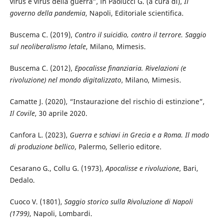
virus e virus della guerra”, in Paolucci G. (a cura di),
Il
governo della pandemia
, Napoli, Editoriale scientifica.
Buscema C. (2019),
Contro il suicidio, contro il terrore. Saggio
sul neoliberalismo letale
, Milano, Mimesis.
Buscema C. (2012),
Epocalisse finanziaria. Rivelazioni (e
rivoluzione) nel mondo digitalizzato
, Milano, Mimesis.
Camatte J. (2020), “Instaurazione del rischio di estinzione”,
Il Covile
, 30 aprile 2020.
Canfora L. (2023),
Guerra e schiavi in Grecia e a Roma. Il modo
di produzione bellico
, Palermo, Sellerio editore.
Cesarano G., Collu G. (1973),
Apocalisse e rivoluzione
, Bari,
Dedalo.
Cuoco V. (1801),
Saggio storico sulla Rivoluzione di Napoli
(1799)
, Napoli, Lombardi.