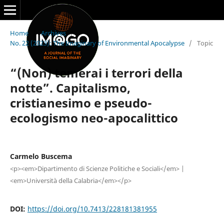
Home
/
Archives
/
No. 22 (2023): The Imaginary of Environmental Apocalypse
/
Topic
“(Non) temerai i terrori della
notte”. Capitalismo,
cristianesimo e pseudo-
ecologismo neo-apocalittico
Carmelo Buscema
<p><em>Dipartimento di Scienze Politiche e Sociali</em> |
<em>Università della Calabria</em></p>
DOI:
https://doi.org/10.7413/228181381955