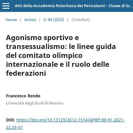
Atti della Accademia Peloritana dei Pericolanti - Classe di Scienze Giuridiche, Economiche e Politiche
Home
/
Archivi
/
V. 90 (2022)
/
Contributi
Agonismo sportivo e
transessualismo: le linee guida
del comitato olimpico
internazionale e il ruolo delle
federazioni
Francesco Rende
Università degli Studi di Messina
DOI:
https://doi.org/10.13129/2612-1514/APJEP.90-91.2021-
22.35-51