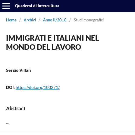
Quaderni di Intercultura
Home
/
Archivi
/
Anno II/2010
/
Studi monografici
IMMIGRATI E ITALIANI NEL
MONDO DEL LAVORO
Sergio Villari
DOI:
https://doi.org/103271/
Abstract
...