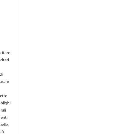
n
citare
citati
di
iarare
ette
bblighi
rali
venti
belle,
può