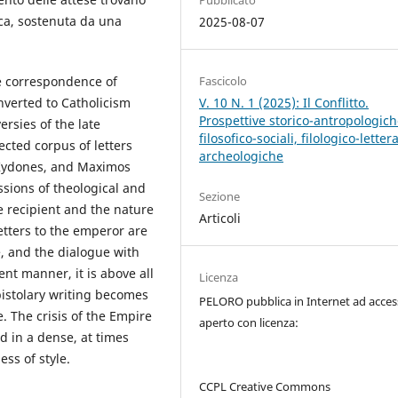
Pubblicato
ica, sostenuta da una
2025-08-07
he correspondence of
Fascicolo
nverted to Catholicism
V. 10 N. 1 (2025): Il Conflitto.
Prospettive storico-antropologich
ersies of the late
filosofico-sociali, filologico-letter
ected corpus of letters
archeologiche
 Kydones, and Maximos
sions of theological and
Sezione
he recipient and the nature
Articoli
letters to the emperor are
e, and the dialogue with
ent manner, it is above all
Licenza
pistolary writing becomes
PELORO pubblica in Internet ad acce
. The crisis of the Empire
aperto con licenza:
d in a dense, at times
ss of style.
CCPL Creative Commons