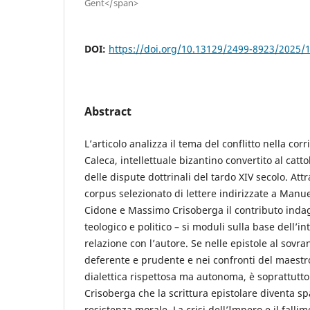
Gent</span>
DOI:
https://doi.org/10.13129/2499-8923/2025/
Abstract
L’articolo analizza il tema del conflitto nella c
Caleca, intellettuale bizantino convertito al catt
delle dispute dottrinali del tardo XIV secolo. Att
corpus selezionato di lettere indirizzate a Manu
Cidone e Massimo Crisoberga il contributo indag
teologico e politico – si moduli sulla base dell’in
relazione con l’autore. Se nelle epistole al sovr
deferente e prudente e nei confronti del maestr
dialettica rispettosa ma autonoma, è soprattutto
Crisoberga che la scrittura epistolare diventa sp
resistenza morale. La crisi dell’Impero e il fallim