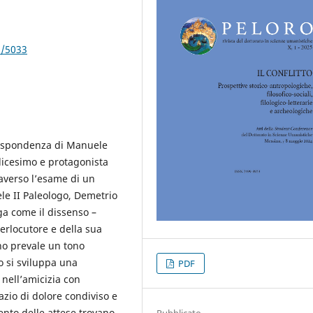
1/5033
orrispondenza di Manuele
olicesimo e protagonista
raverso l’esame di un
ele II Paleologo, Demetrio
a come il dissenso –
terlocutore e della sua
ano prevale un tono
o si sviluppa una
PDF
 nell’amicizia con
azio di dolore condiviso e
ento delle attese trova­no