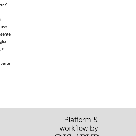
tresì
i
d uso
 esente
glia
, e
 parte