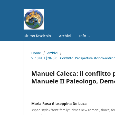
Ultimo fascicolo
Archivi
Info
Home
/
Archivi
/
V. 10 N. 1 (2025): Il Conflitto. Prospettive storico-antrop
Manuel Caleca: il conflitto p
Manuele II Paleologo, Dem
Maria Rosa Giuseppina De Luca
<span style="font-family: 'times new roman', times; fon