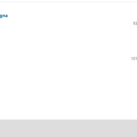
igna
93
101