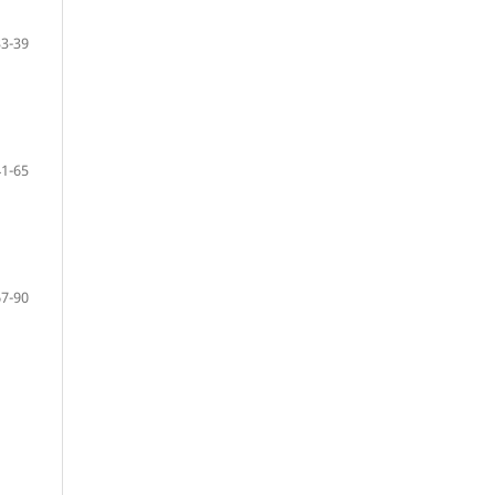
33-39
41-65
67-90