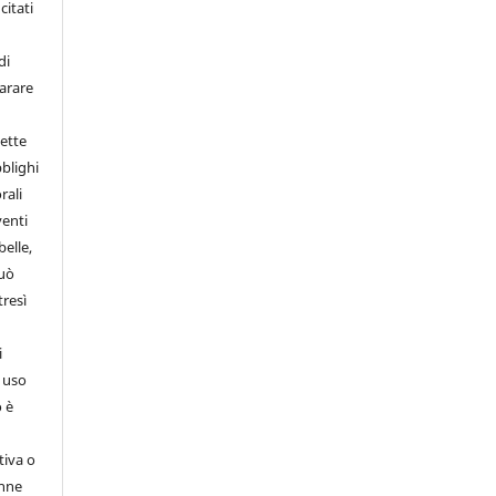
citati
di
iarare
ette
bblighi
rali
venti
belle,
può
tresì
i
d uso
o è
tiva o
enne