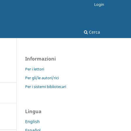
Login
Cerca
Informazioni
Per i lettori
Per gli/le autori/rici
Per i sistemi bibliotecari
Lingua
English
Español