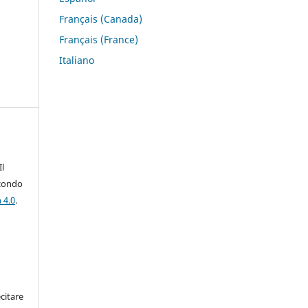
Français (Canada)
Français (France)
Italiano
Il
econdo
 4.0
.
citare