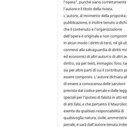
l'opera", purché siano correttamente 
l'autore e il titolo della rivista.
L’autore, al momento della proposta 
pubblicazione, è inoltre tenuto a dich
che il contenuto e l’organizzazione
dell’opera è originale e non comprom
in alcun modo i diritti di terzi, né gli o
connessi alla salvaguardia di diritti mo
ed economici di altri autori o di altri a
diritto, sia per testi, immagini, foto, ta
sia per altre parti di cui il contributo 
essere composto. L’autore dichiara al
di essere a conoscenza delle sanzioni
previste dal codice penale e dalle legg
speciali per l’ipotesi di falsità in atti e
di atti falsi, e che pertanto Il Maurolic
esente da qualsiasi responsabilità di
qualsivoglia natura, civile, amministra
penale, e sarà dall'autore tenuta ind