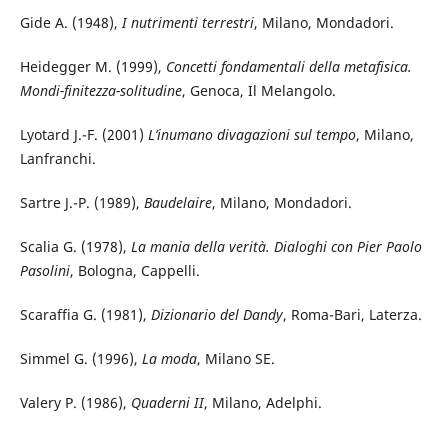
Gide A. (1948),
I nutrimenti terrestri
, Milano, Mondadori.
Heidegger M. (1999),
Concetti fondamentali della metafisica.
Mondi-finitezza-solitudine
, Genoca, Il Melangolo.
Lyotard J.-F. (2001)
L’inumano divagazioni sul tempo
, Milano,
Lanfranchi.
Sartre J.-P. (1989),
Baudelaire
, Milano, Mondadori.
Scalia G. (1978),
La mania della verità. Dialoghi con Pier Paolo
Pasolini
, Bologna, Cappelli.
Scaraffia G. (1981),
Dizionario del Dandy
, Roma-Bari, Laterza.
Simmel G. (1996),
La moda
, Milano SE.
Valery P. (1986),
Quaderni II
, Milano, Adelphi.