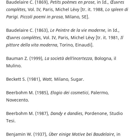
Baudelaire C. (1869),
Petits poèmes en prose
, in Id.,
Œuvres
complètes
, Vol. IV, Paris, Michel Lévy [tr. it. 1988,
Lo spleen di
Parigi. Piccoli poemi in prosa
, Milano, SE].
Baudelaire C. (1863),
Le Peintre de la vie moderne
, in Id.,
Œuvres complètes
, Vol. IV, Paris, Michel Lévy [tr. it. 1981,
Il
pittore della vita moderna
, Torino, Einaudi].
Bauman Z. (1999),
La società dell’incertezza
, Bologna, il
Mulino.
Beckett S. (1981),
Watt,
Milano, Sugar.
Beerbohm M. (1985),
Elogio dei cosmetici
, Palermo,
Novecento.
Beerbohm M. (1987),
Dandy e dandies
, Pordenone, Studio
Tesi.
Benjamin W. (1937),
Über einige Motive bei Baudelaire
, in