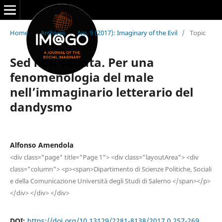
Home
/
Archives
/
No. 9 (2017): Imaginary of the Evil
/
Topic
Sed non satiata. Per una
fenomenologia del male
nell’immaginario letterario del
dandysmo
Alfonso Amendola
<div class="page" title="Page 1"> <div class="layoutArea"> <div
class="column"> <p><span>Dipartimento di Scienze Politiche, Sociali
e della Comunicazione Università degli Studi di Salerno </span></p>
</div> </div> </div>
DOI:
https://doi.org/10.13129/2281-8138/2017.0.257-269