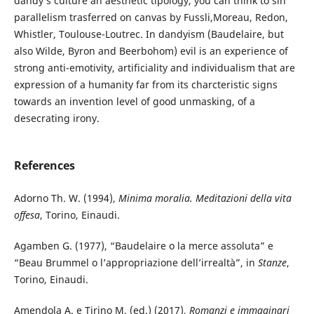
dandy’s culture an aesthetic tipology, you can think to sin
parallelism trasferred on canvas by Fussli,Moreau, Redon,
Whistler, Toulouse-Loutrec. In dandyism (Baudelaire, but
also Wilde, Byron and Beerbohom) evil is an experience of
strong anti-emotivity, artificiality and individualism that are
expression of a humanity far from its charcteristic signs
towards an invention level of good unmasking, of a
desecrating irony.
References
Adorno Th. W. (1994),
Minima moralia. Meditazioni della vita
offesa
, Torino, Einaudi.
Agamben G. (1977), “Baudelaire o la merce assoluta” e
“Beau Brummel o l’appropriazione dell’irrealtà”, in
Stanze
,
Torino, Einaudi.
Amendola A. e Tirino M. (ed.) (2017),
Romanzi e immaginari