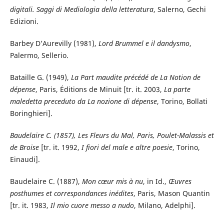
digitali
.
Saggi di Mediologia della letteratura
, Salerno, Gechi
Edizioni.
Barbey D’Aurevilly (1981),
Lord Brummel e il dandysmo
,
Palermo, Sellerio.
Bataille G. (1949),
La Part maudite précédé de La Notion de
dépense
, Paris, Éditions de Minuit [tr. it. 2003,
La parte
maledetta preceduto da La nozione di dépense
, Torino, Bollati
Boringhieri].
Baudelaire C. (1857),
Les Fleurs du Mal
, Paris
, Poulet-Malassis et
de Broise
[tr. it. 1992,
I fiori del male e altre poesie
, Torino,
Einaudi].
Baudelaire C. (1887),
Mon cœur mis à nu
, in Id.,
Œuvres
posthumes et correspondances inédites
, Paris, Mason Quantin
[tr. it. 1983,
Il mio cuore messo a nudo
, Milano, Adelphi].