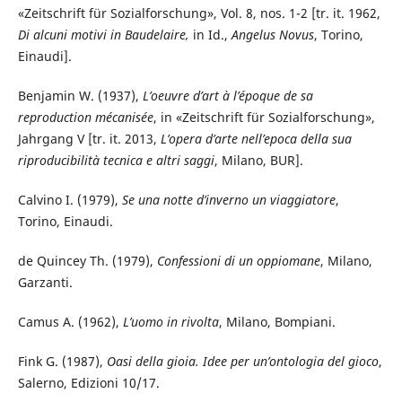
«Zeitschrift für Sozialforschung», Vol. 8, nos. 1-2 [tr. it. 1962,
Di alcuni motivi in Baudelaire,
in Id.,
Angelus Novus
, Torino,
Einaudi].
Benjamin W. (1937),
L’oeuvre d’art à l’époque de sa
reproduction mécanisée
, in «Zeitschrift für Sozialforschung»,
Jahrgang V [tr. it. 2013,
L’opera
d’arte
nell’epoca
della
sua
riproducibilità
tecnica e altri saggi
, Milano, BUR].
Calvino I. (1979),
Se una notte d’inverno un viaggiatore
,
Torino, Einaudi.
de Quincey Th. (1979),
Confessioni di un oppiomane
, Milano,
Garzanti.
Camus A. (1962),
L’uomo in rivolta
, Milano, Bompiani.
Fink G. (1987),
Oasi della gioia. Idee per un’ontologia del gioco
,
Salerno, Edizioni 10/17.