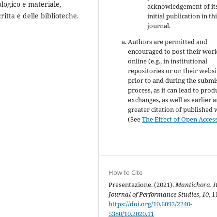
ologico e materiale,
acknowledgement of it
itta e delle biblioteche.
initial publication in th
journal.
Authors are permitted and
encouraged to post their wor
online (e.g., in institutional
repositories or on their websi
prior to and during the submi
process, as it can lead to prod
exchanges, as well as earlier 
greater citation of published
(See
The Effect of Open Acces
How to Cite
Presentazione. (2021).
Mantichora. I
Journal of Performance Studies
,
10
, 1
https://doi.org/10.6092/2240-
5380/10.2020.11