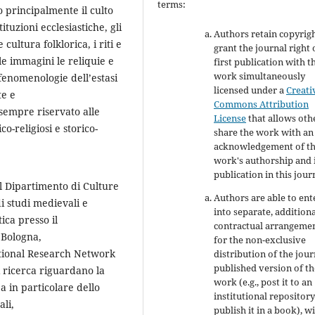
terms:
 principalmente il culto
tituzioni ecclesiastiche, gli
Authors retain copyrig
 cultura folklorica, i riti e
grant the journal right 
e immagini le reliquie e
first publication with t
work simultaneously
e fenomenologie dell’estasi
licensed under a
Creati
te e
Commons Attribution
 sempre riservato alle
License
that allows oth
o-religiosi e storico-
share the work with an
acknowledgement of t
work's authorship and i
publication in this jour
il Dipartimento di Culture
Authors are able to ent
di studi medievali e
into separate, addition
ica presso il
contractual arrangeme
 Bologna,
for the non-exclusive
ational Research Network
distribution of the jour
published version of th
i ricerca riguardano la
work (e.g., post it to an
pa in particolare dello
institutional repository
ali,
publish it in a book), w