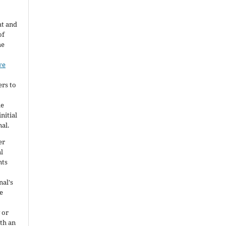
ht and
of
he
ve
ers to
he
nitial
nal.
er
al
nts
nal's
e
 or
ith an