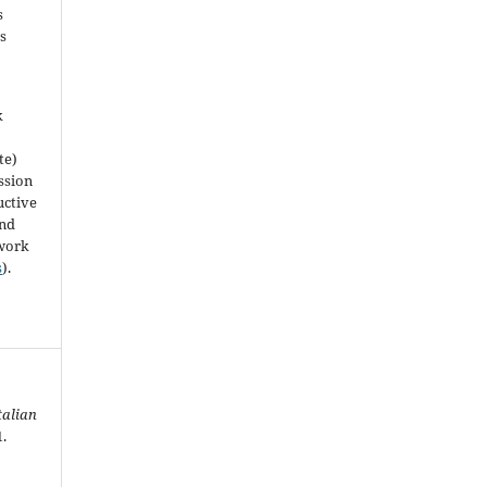
s
is
k
te)
ssion
uctive
and
 work
s
).
talian
1.