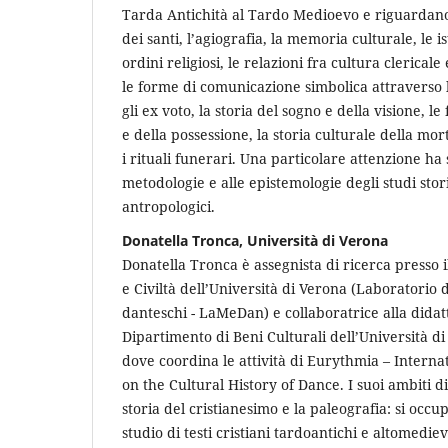
Tarda Antichità al Tardo Medioevo e riguardano
dei santi, l’agiografia, la memoria culturale, le is
ordini religiosi, le relazioni fra cultura clericale e
le forme di comunicazione simbolica attraverso l
gli ex voto, la storia del sogno e della visione, l
e della possessione, la storia culturale della mor
i rituali funerari. Una particolare attenzione ha
metodologie e alle epistemologie degli studi storic
antropologici.
Donatella Tronca, Università di Verona
Donatella Tronca è assegnista di ricerca presso 
e Civiltà dell’Università di Verona (Laboratorio 
danteschi - LaMeDan) e collaboratrice alla didatt
Dipartimento di Beni Culturali dell’Università di
dove coordina le attività di Eurythmia – Intern
on the Cultural History of Dance. I suoi ambiti d
storia del cristianesimo e la paleografia: si occu
studio di testi cristiani tardoantichi e altomediev