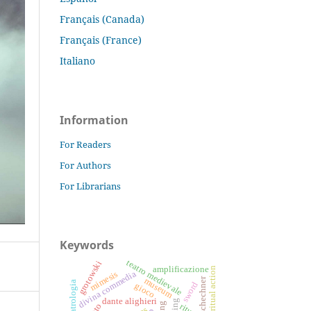
Français (Canada)
Français (France)
Italiano
Information
For Readers
For Authors
For Librarians
Keywords
teatro medievale
grotowski
amplificazione
ritual action
divina commedia
mimesis
schechner
museum
sword
gioco
dante alighieri